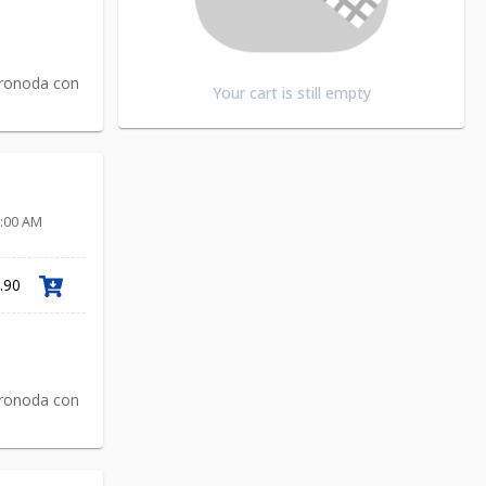
oronoda con
Your cart is still empty
Link
0:00 AM
.90
oronoda con
Link