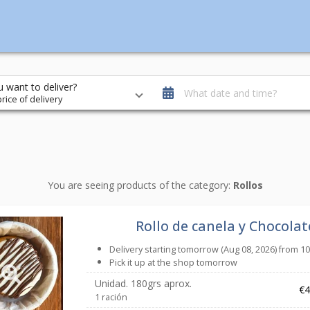
 want to deliver?
What date and time?
rice of delivery
You are seeing products of the category:
Rollos
Rollo de canela y Chocolat
Delivery starting tomorrow (Aug 08, 2026) from 1
Pick it up at the shop tomorrow
Unidad. 180grs aprox.
€4
1 ración