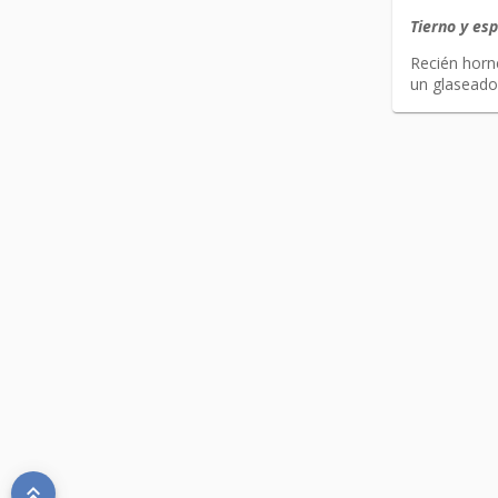
Tierno y es
Recién horn
un glaseado 
keyboard_double_arrow_up