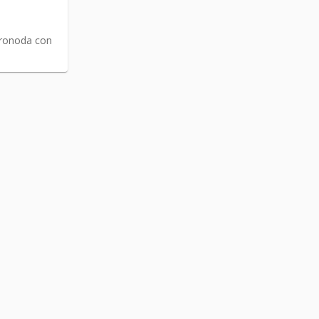
oronoda con
Link