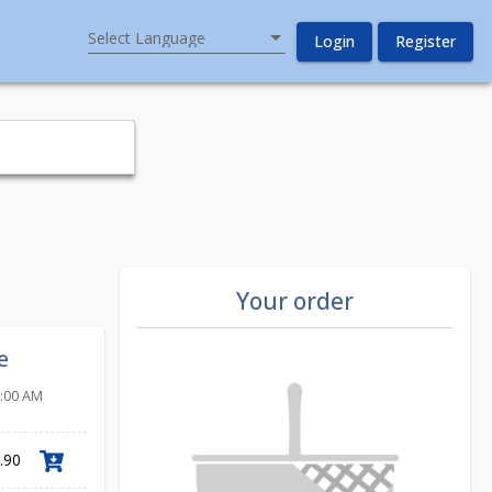
Select Language
Login
Register
Your order
e
0:00 AM
.90