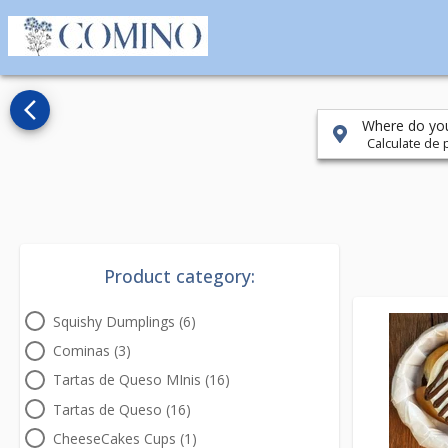
arrow_back_ios_new
Where do you
Calculate de p
Product category:
Squishy Dumplings (6)
Cominas (3)
Tartas de Queso MInis (16)
Tartas de Queso (16)
CheeseCakes Cups (1)