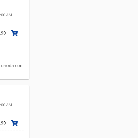
0:00 AM
.90
oronoda con
Link
0:00 AM
.90